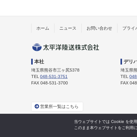
ン
の
ツ
先
本
頭
文
へ
ホーム
ニュース
お問い合わせ
プライ
の
戻
先
る
頭
へ
太平洋陸
戻
本社
デリ
る
埼玉県熊谷市三ヶ尻5378
埼玉県熊
送株式会
TEL
048-531-3751
TEL
048
FAX 048-531-3700
FAX 048
社
営業所一覧はこちら
当ウェブサイトでは Cookie を
このまま本ウェブサイトをご利用