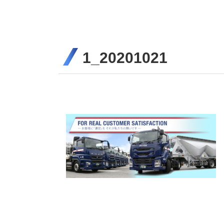
1_20201021
コ
ペ
ン
ー
テ
ジ