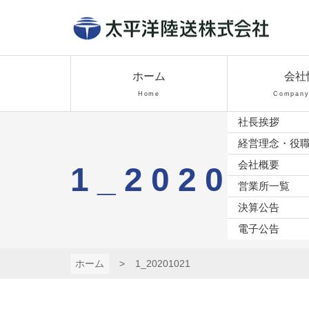
コ
ン
テ
太平洋陸送株
ン
ツ
ホーム
会社
式会社
本
Home
Company 
文
社長挨拶
へ
ス
経営理念・役
キ
会社概要
1_202010
ッ
営業所一覧
プ
決算公告
電子公告
ホーム
1_20201021