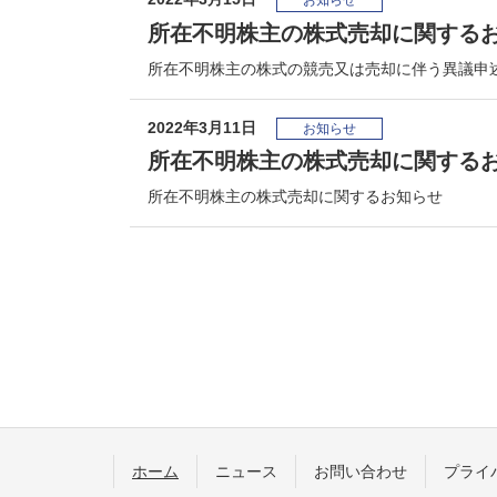
お知らせ
所在不明株主の株式売却に関する
所在不明株主の株式の競売又は売却に伴う異議申
2022年3月11日
お知らせ
所在不明株主の株式売却に関する
所在不明株主の株式売却に関するお知らせ
コ
ペ
ン
ー
テ
ジ
ン
の
ツ
先
本
頭
現在のページ
ホーム
ニュース
お問い合わせ
プライ
文
へ