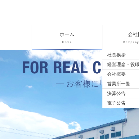
コ
ン
テ
太平洋陸送株
ン
ツ
現在のページ
ホーム
会社
式会社
本
Home
Company 
文
社長挨拶
へ
ス
経営理念・役
キ
会社概要
ッ
営業所一覧
プ
決算公告
電子公告