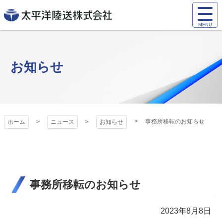
コ
サ
ン
イ
太平洋陸送株式
テ
ト
ン
会社
メ
ツ
ニ
お知らせ
本
ュ
文
ー
へ
を
ス
開
キ
く
事務所移転のお知らせ
ホーム
ニュース
お知らせ
ッ
プ
事務所移転のお知らせ
2023年8月8日