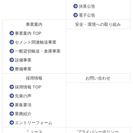
先
る
決算公告
頭
電子公告
へ
戻
事業案内
安全・環境への取り組み
る
事業案内 TOP
セメント関連輸送事業
一般貸切輸送・倉庫事業
設備事業
整備事業
採用情報
お問い合わせ
採用情報 TOP
先輩の声
募集要項
業務紹介
エントリーフォーム
ニュース
プライバシーポリシー