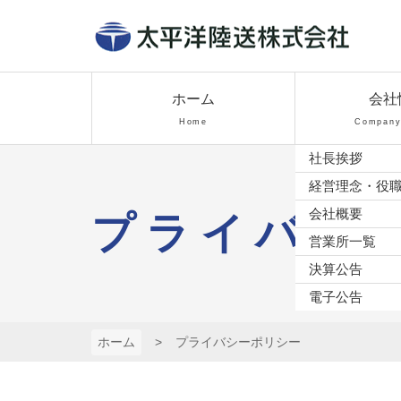
コ
ン
テ
太平洋陸送株
ン
ツ
ホーム
会社
式会社
本
Home
Company 
文
社長挨拶
へ
ス
経営理念・役
キ
会社概要
プライバシ
ッ
営業所一覧
プ
決算公告
電子公告
ホーム
プライバシーポリシー