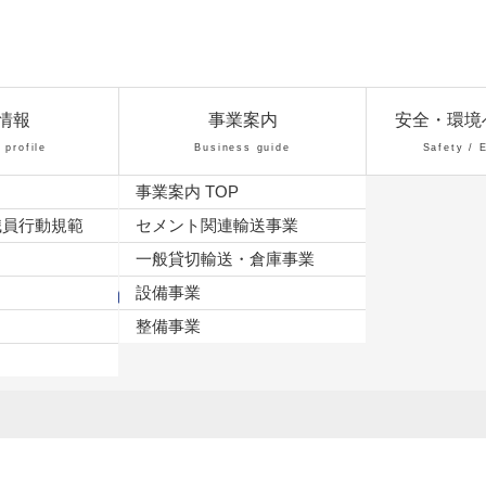
情報
事業案内
安全・環境
profile
Business guide
Safety / 
事業案内 TOP
職員行動規範
セメント関連輸送事業
一般貸切輸送・倉庫事業
ーポリシー
設備事業
整備事業