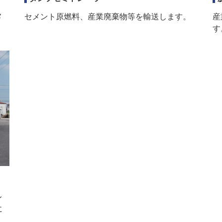
産
メ
セメント原燃料、産業廃棄物等を輸送します。
す
レ
に