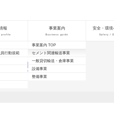
情報
事業案内
安全・環境
profile
Business guide
Safety / 
事業案内 TOP
現在のページ
職員行動規範
セメント関連輸送事業
一般貸切輸送・倉庫事業
連輸送事業
設備事業
整備事業