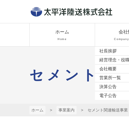
コ
ン
テ
太平洋陸送株
ン
ツ
ホーム
会社
式会社
本
Home
Company 
文
社長挨拶
へ
ス
経営理念・役
キ
会社概要
セメント関
ッ
営業所一覧
プ
決算公告
電子公告
ホーム
事業案内
セメント関連輸送事業