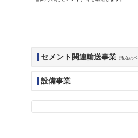
セメント関連輸送事業
（現在のペ
設備事業
コ
ペ
ン
ー
テ
ジ