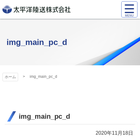
コ
サ
ン
イ
太平洋陸送株式
テ
ト
ン
会社
メ
ツ
ニ
img_main_pc_d
本
ュ
文
ー
へ
を
ス
開
キ
く
img_main_pc_d
ホーム
ッ
プ
img_main_pc_d
2020年11月18日