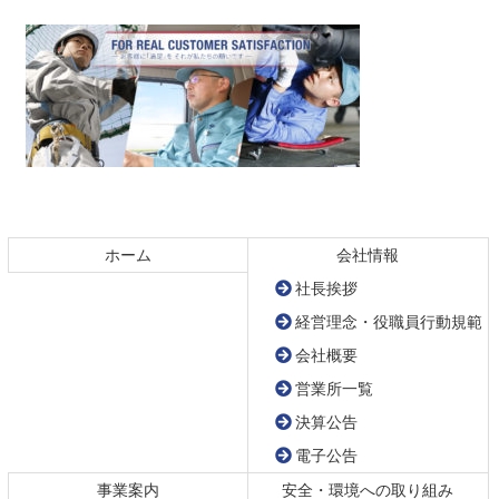
コ
ペ
ン
ー
テ
ジ
ホーム
会社情報
ン
の
社長挨拶
ツ
先
経営理念・役職員行動規範
本
頭
会社概要
文
へ
の
戻
営業所一覧
先
る
決算公告
頭
電子公告
へ
戻
事業案内
安全・環境への取り組み