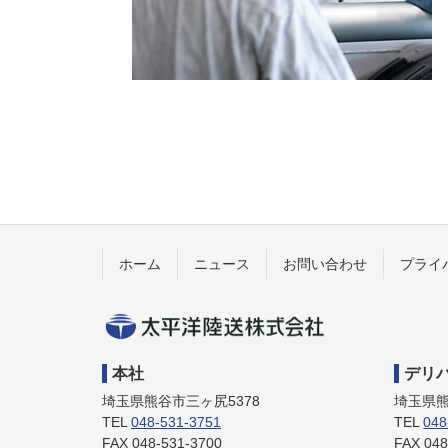
コ
ペ
ン
ー
テ
ジ
ン
の
ツ
先
本
頭
文
へ
ホーム
ニュース
お問い合わせ
プライ
の
戻
先
る
頭
へ
太平洋陸
戻
本社
デリ
る
埼玉県熊谷市三ヶ尻5378
埼玉県熊
送株式会
TEL
048-531-3751
TEL
048
FAX 048-531-3700
FAX 048