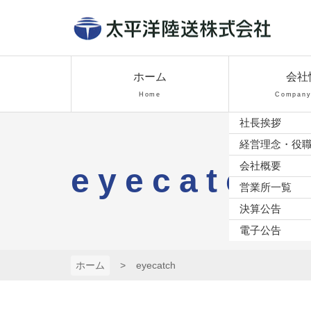
コ
ン
テ
太平洋陸送株
ン
ツ
ホーム
会社
式会社
本
Home
Company 
文
社長挨拶
へ
ス
経営理念・役
キ
会社概要
eyecatch
ッ
営業所一覧
プ
決算公告
電子公告
ホーム
eyecatch