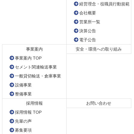
経営理念・役職員行動規範
本
頭
会社概要
文
へ
の
戻
営業所一覧
先
る
決算公告
頭
電子公告
へ
戻
事業案内
安全・環境への取り組み
る
事業案内 TOP
セメント関連輸送事業
一般貸切輸送・倉庫事業
設備事業
整備事業
採用情報
お問い合わせ
採用情報 TOP
先輩の声
募集要項