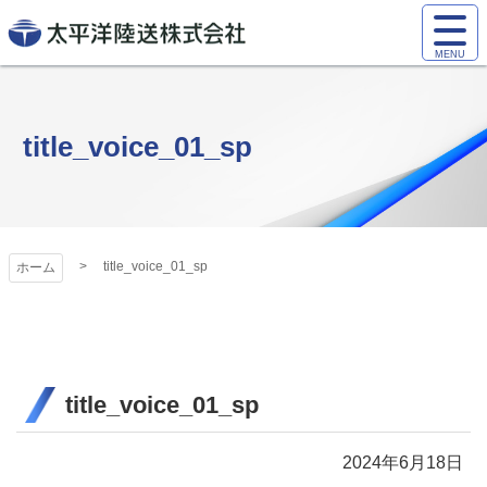
コ
サ
ン
イ
太平洋陸送株式
テ
ト
ン
会社
メ
ツ
ニ
title_voice_01_sp
本
ュ
文
ー
へ
を
ス
開
キ
く
title_voice_01_sp
ホーム
ッ
プ
title_voice_01_sp
2024年6月18日