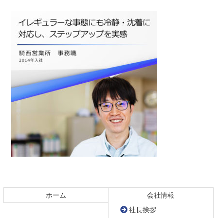
コ
ペ
ン
ー
テ
ジ
ホーム
会社情報
ン
の
社長挨拶
ツ
先